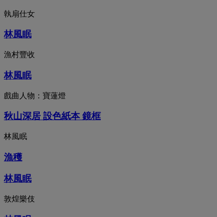
執扇仕女
林風眠
漁村豐收
林風眠
戲曲人物：寶蓮燈
秋山深居 設色紙本 鏡框
林風眠
漁穫
林風眠
敦煌樂伎