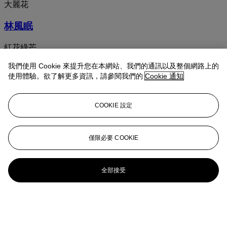
大麗花
林風眠
紅花綠芒
我們使用 Cookie 來提升您在本網站、我們的通訊以及整個網路上的
林風眠 (1900-1991)
使用體驗。欲了解更多資訊，請參閱我們的
Cookie 通知
仕女
COOKIE 設定
戲劇系列：寶蓮燈
林風眠
僅限必要 COOKIE
戲劇系列：宇宙鋒
全部接受
林風眠 睡蓮 設色紙本 鏡框
Lotus Pond