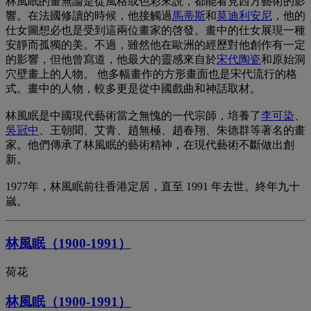
林風眠的畫無論是從風格或色彩來説，都能看見西方藝術的影
響。在法國修讀的時候，他接觸過
馬蒂斯
和
莫迪利安尼
，他的
仕女圖想必也是受到這兩位畫家的啓發。畫中的仕女展現一種
安靜而孤獨的美。不過，雖然他在歐洲的經歷對他創作有一定
的影響，但他曾寫道，他最大的靈感來自於
宋代陶瓷
和原始洞
穴壁畫上的人物。 他多幅畫作的方形畫面也是宋代流行的格
式。畫中的人物，較多更是從中國戲曲和神話取材。
林風眠是中國現代藝術當之無愧的一代宗師，培養了
李可染
、
吳冠中
、王朝聞、艾青、趙無極、趙春翔、朱德群等著名的畫
家。他們傳承了林風眠的藝術精神，在現代藝術不斷做出創
新。
1977年，林風眠前往香港定居，直至 1991 年去世。終年九十
嵗。
林風眠（1900-1991）
荷花
林風眠（1900-1991）