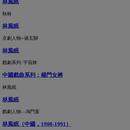
林⾵眠
秋林
林風眠
京劇人物─過五關
林風眠
戲劇系列: 宇宙鋒
中國戲曲系列：楊門女將
林風眠
林風眠
戲劇人物—鴻門宴
林風眠（中國，1900-1991）