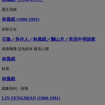
霸王別姬
林風眠 (1900-1991)
斜臥仕女
石魯／吳作人／林風眠／關山月／吳冠中等諸家
祝壽雜冊 設色紙本 冊頁八開
林風眠
秋景
林風眠
戲劇系列：張飛
LIN FENGMIAN (1900-1991)