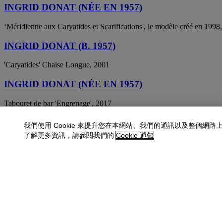
INGRID DONAT (NÉE EN 1957)
‘Méridienne aux Caryatides et Scarifications', le modèle créé en 1998,
INGRID DONAT (B. 1957)
'Caryatides' Chaise Longue, 2001
INGRID DONAT (NÉE EN 1957)
Tabouret de bar 'Engrenage', 2017
INGRID DONAT (NÉE EN 1957)
我們使用 Cookie 來提升您在本網站、我們的通訊以及整個網路
了解更多資訊，請參閱我們的
Cookie 通知
Tabouret de bar 'Engrenage', 2017