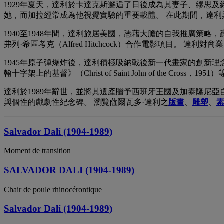
1929年夏天，達利於卡達克斯邂逅了日後成為其妻子、繆思及經理
她，而加拉經常成為他視覺實驗的重要載體。 在此期間，達利
1940至1948年間，達利旅居美國，憑藉大膽的自我推廣策略，
弗列·希區考克（Alfred Hitchcock）合作電影項目。 達利
1945年原子彈爆炸後，達利積極吸納戰後新一代畫家的創新
翰十字架上的基督》（Christ of Saint John of the C
達利於1989年辭世，並將其遺產贈予西班牙王國及加泰隆尼亞自治區
與個性的戲劇性紀念碑。 瀏覽薩爾瓦多·達利之
版畫
、
雕塑
、
Salvador Dalí (1904-1989)
Moment de transition
SALVADOR DALI (1904-1989)
Chair de poule rhinocérontique
Salvador Dalí (1904-1989)