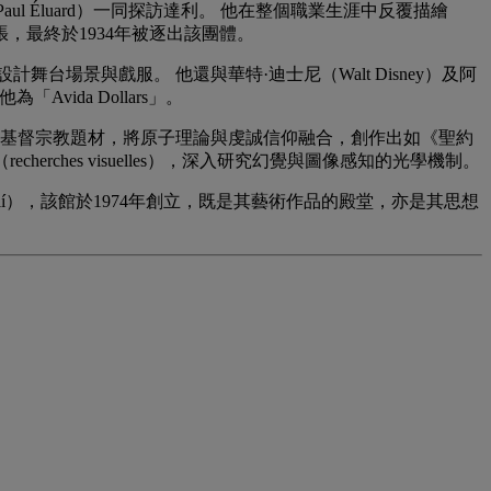
l Éluard）一同探訪達利。 他在整個職業生涯中反覆描繪
益緊張，最終於1934年被逐出該團體。
台場景與戲服。 他還與華特·迪士尼（Walt Disney）及阿
vida Dollars」。
身於基督宗教題材，將原子理論與虔誠信仰融合，創作出如《聖約
（recherches visuelles），深入研究幻覺與圖像感知的光學機制。
alí），該館於1974年創立，既是其藝術作品的殿堂，亦是其思想