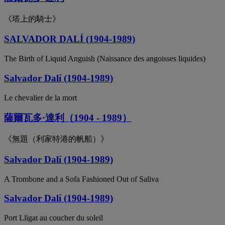
《塔上的騎士》
SALVADOR DALÍ (1904-1989)
The Birth of Liquid Anguish (Naissance des angoisses liquides)
Salvador Dalí (1904-1989)
Le chevalier de la mort
薩爾瓦多·達利（1904 - 1989）
《無題（利家特港的帆船）》
Salvador Dalí (1904-1989)
A Trombone and a Sofa Fashioned Out of Saliva
Salvador Dalí (1904-1989)
Port Lligat au coucher du soleil