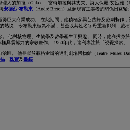
人的加拉（Gala）。當時加拉與其丈夫、詩人保羅·艾呂雅（Pau
與
安德烈·布勒東
（André Breton）及超現實主義者的關係日
贏得巨大商業成功。 在此期間，他積極參與芭蕾舞及戲劇製作，設計舞
對商業的熱忱，令布勒東極為不滿，甚至以其姓名字母重新排列，戲稱他為「A
理念。 他對核物理、生物學及數學產生了興趣。 同時，他亦投
ross，1951）等極具震撼力的宗教畫作。 1960年代，達利專注於「視覺探索」
。 他長眠於菲格雷斯的達利劇場博物館（Teatre–Museu D
素描
、
珠寶
及
書籍