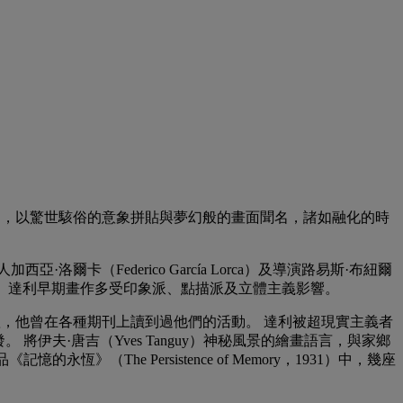
人物，以驚世駭俗的意象拼貼與夢幻般的畫面聞名，諸如融化的時
卡（Federico García Lorca）及導演路易斯·布紐爾
等經典電影。 達利早期畫作多受印象派、點描派及立體主義影響。
義團體，他曾在各種期刊上讀到過他們的活動。 達利被超現實主義者
。 將伊夫·唐吉（Yves Tanguy）神秘風景的繪畫語言，與家鄉
The Persistence of Memory，1931）中，幾座
。