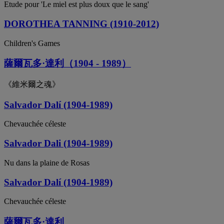
Etude pour 'Le miel est plus doux que le sang'
DOROTHEA TANNING (1910-2012)
Children's Games
薩爾瓦多·達利（1904 - 1989）
《維米爾之魂》
Salvador Dalí (1904-1989)
Chevauchée céleste
Salvador Dali (1904-1989)
Nu dans la plaine de Rosas
Salvador Dalí (1904-1989)
Chevauchée céleste
薩爾瓦多·達利