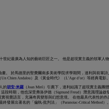
是二十世紀最廣為人知的藝術巨匠之一。 他是超現實主義的領軍
。 於馬德里的聖費爾南多美術學院求學期間，達利與前輩詩人加西亞·洛爾
Un Chien Andalou）及《黃金時代》（L’Age d’or）
人的
胡安·米羅
（Joan Miró）引薦下，達利結識了超現實主
段時期，他也深受弗洛伊德（Sigmund Freud）潛意識理論啟發
覺語言，充滿奇異變形與幻想意境。 在他最具代表性的作品《記憶的永恆》（
名的「偏執-批判法」（Paranoiac-Critical Method）