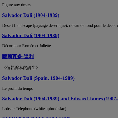
Figure aux tiroirs
Salvador Dali (1904-1989)
Desert Landscape (paysage désertique), rideau de fond pour le déco
Salvador Dalí (1904-1989)
Décor pour Roméo et Juliette
薩爾瓦多·達利
《偏執傢私的誕生》
Salvador Dalí (Spain, 1904-1989)
Le profil du temps
Salvador Dalí (1904-1989) and Edward James (1907
Lobster Telephone (white aphrodisiac)