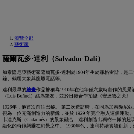
瀏覽全部
藝術家
薩爾瓦多·達利（Salvador Dalí）
加泰隆尼亞藝術家薩爾瓦多·達利於1904年生於菲格雷斯，
鐘、鶴腿大象與龍蝦電話等。
達利最早的
繪畫
作品據稱為1910年在他年僅六歲時創作的風景油畫
（Luis Buñuel）結為摯友，並於日後合作拍攝《安達魯之犬》（
1926年，他首次前往巴黎。 第二次造訪時，在同為加泰隆尼亞
視為一位充滿創造力的新銳，並於 1929 年完全融入這個運動。 這
卡達克斯（Cadaqués）的景象融合，達利創造出獨樹一幟的超現實視
融化的時鐘懸垂在幻景之中。 1930年代，達利持續實驗創新，最終發展出著