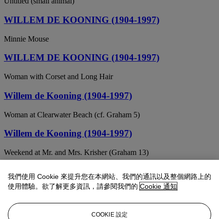
Untitled (small animal)
WILLEM DE KOONING (1904-1997)
Minnie Mouse
WILLEM DE KOONING (1904-1997)
Woman with Corset and Long Hair
Willem de Kooning (1904-1997)
Woman at Clearwater Beach (cf. Graham 5)
Willem de Kooning (1904-1997)
Weekend at Mr. and Mrs. Krisher (Graham 13)
WILLEM DE KOONING (1904-1997)
我們使用 Cookie 來提升您在本網站、我們的通訊以及整個網路上的
使用體驗。欲了解更多資訊，請參閱我們的
Cookie 通知
Minnie Mouse
WILLEM DE KOONING (1904-1997)
COOKIE 設定