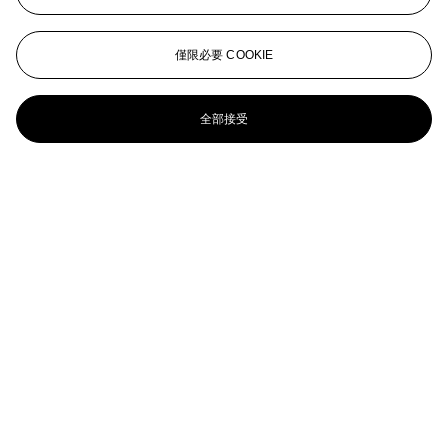
Love to Wakako
WILLEM DE KOONING (1904-1997)
僅限必要 COOKIE
Untitled
全部接受
WILLEM DE KOONING (1904-1997)
High School Desk