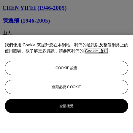
CHEN YIFEI (1946-2005)
陳逸飛 (1946-2005)
山人
CHEN YIFEI
我們使用 Cookie 來提升您在本網站、我們的通訊以及整個網路上的
使用體驗。欲了解更多資訊，請參閱我們的
Cookie 通知
陳逸飛 (1946-2005)
COOKIE 設定
蘇州春天
夕暮下之威尼斯運河
僅限必要 COOKIE
陳逸飛
全部接受
CHEN YIFEI
CHEN YIFEI