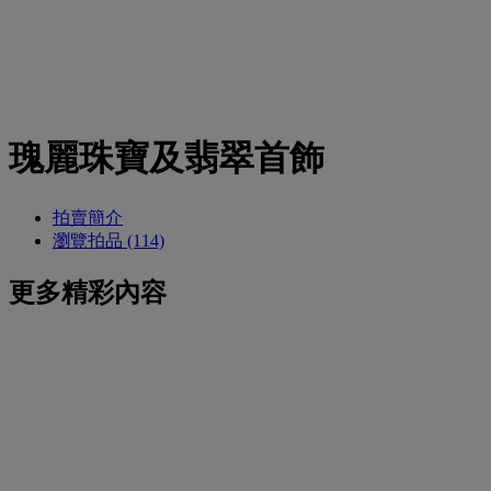
瑰麗珠寶及翡翠首飾
拍賣簡介
瀏覽拍品 (114)
更多精彩內容