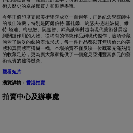
術與歷史的卓越鑑賞力和淵博學識。
今年正值印度支那美術學院成立一百週年，正是紀念學院師生
的最佳時機，特別是阿爾伯特
·
塞扎爾、約瑟夫
·
恩桂波提、維
特
·
塔迪、梅忠恕、阮嘉智、武高談等對越南現代藝術發展起
到關鍵作用的人物。從稀有的傳統作品到現代傑作，這項珍藏
涵蓋了廣泛的藝術表現形式，每一件作品都以其無與倫比的美
感和真實感而獨樹一幟。本場拍賣不僅反映一位藏家充滿熱情
的收藏足跡，更為廣大藏家提供了一個窺見亞洲豐富多元的藝
術瑰寶的難得機會。
觀看短片
瀏覽詳情：
香港拍賣
拍賣中心及辦事處