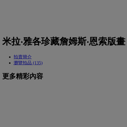
米拉‧雅各珍藏詹姆斯‧恩索版畫
拍賣簡介
瀏覽拍品 (135)
更多精彩內容