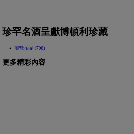
珍罕名酒呈獻博頓利珍藏
瀏覽拍品 (708)
更多精彩內容