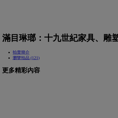
滿目琳瑯：十九世紀家具、雕
拍賣簡介
瀏覽拍品 (121)
更多精彩內容