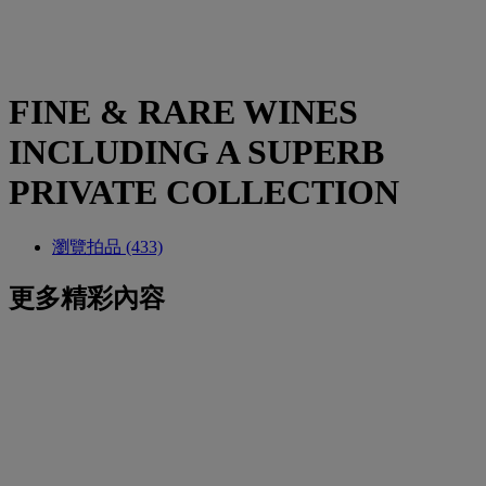
FINE & RARE WINES
INCLUDING A SUPERB
PRIVATE COLLECTION
瀏覽拍品 (433)
更多精彩內容