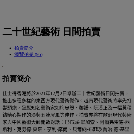
二十世紀藝術 日間拍賣
拍賣簡介
瀏覽拍品 (95)
拍賣簡介
佳士得香港將於
2021
年
12
月
2
日舉辦二十世紀藝術日間拍賣，
推出多種多樣的東西方現代藝術傑作。越南現代藝術將率先打
響頭炮，呈獻知名藝術家如梅忠恕、黎譜、阮潘正及一幅黃積
鑄精心製作的漆藝五連屏風等佳作。拍賣亦將在歐洲現代藝術
家與中國藝術大師開啟對話：巴布羅
·畢加索
、阿爾弗雷德
·
西
斯利、克勞德
·
莫奈、亨利
·
摩爾、貝爾納
·
布菲及喬治
·
德
·
基里