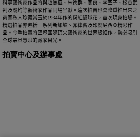
科等藝術家作品將與趙無極、朱德群、關良、李聖子、松谷武
判及龎均等藝術家作品同場呈獻。這次拍賣也會隆重推出來之
荷蘭私人珍藏常玉於
1934
年作的粉紅繡球花，首次現身拍場。
精選拍品亦包括一系列新加坡、菲律賓及印度尼西亞精彩作
品。今季拍賣將匯聚國際頂尖藝術家的世界級鉅作，勢必吸引
全球最具慧眼的藏家目光。
拍賣中心及辦事處