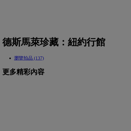
德斯馬萊珍藏：紐約行館
瀏覽拍品 (137)
更多精彩內容