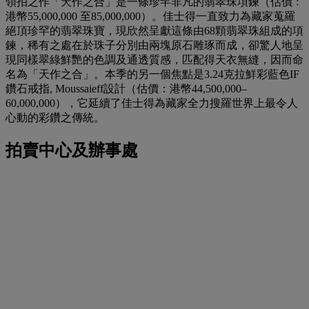
領拍之作「天作之合」是一條珍罕非凡的翡翠珠項鍊（估價﹕
港幣55,000,000 至85,000,000）。佳士得一直致力為藏家蒐羅
絕頂珍罕的翡翠珠寶，現欣然呈獻這條由68顆翡翠珠組成的項
鍊，稀有之處在於珠子分別由兩塊原石雕琢而成，卻驚人地呈
現同樣翠綠鮮艷的色調及通透質感，匹配得天衣無縫，因而命
名為「天作之合」。本季的另一個焦點是3.24克拉鮮彩藍色IF
鑽石戒指, Moussaieff設計（估價：港幣44,500,000–
60,000,000），它延續了佳士得為藏家全力搜羅世界上最令人
心動的彩鑽之傳統。
拍賣中心及辦事處