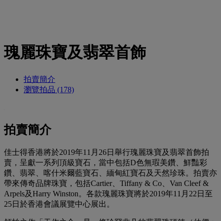
瑰麗珠寶及翡翠首飾
拍賣簡介
瀏覽拍品 (178)
拍賣簡介
佳士得香港將於2019年11月26日舉行瑰麗珠寶及翡翠首飾拍
賣，呈獻一系列頂級寶石，當中包括D色無瑕美鑽、鮮豔彩
鑽、翡翠、喀什米爾藍寶石、緬甸紅寶石及天然珍珠。拍賣亦
帶來傳奇品牌珠寶，包括Cartier、Tiffany & Co、Van Cleef &
Arpels及Harry Winston。各款瑰麗珠寶將於2019年11月22日至
25日於香港會議展覽中心展出。