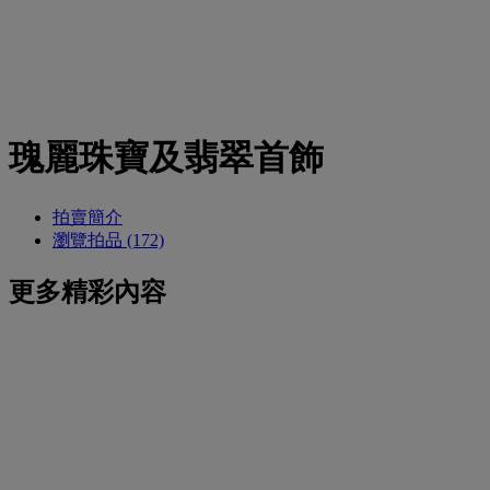
瑰麗珠寶及翡翠首飾
拍賣簡介
瀏覽拍品 (172)
更多精彩內容