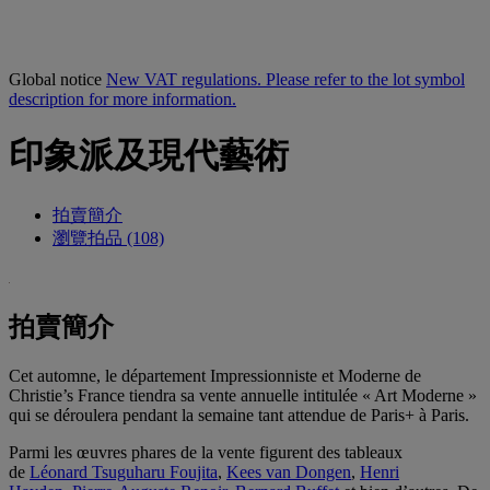
Global notice
New VAT regulations. Please refer to the lot symbol
description for more information.
印象派及現代藝術
拍賣簡介
瀏覽拍品 (108)
拍賣簡介
Cet automne, le département Impressionniste et Moderne de
Christie’s France tiendra sa vente annuelle intitulée « Art Moderne »
qui se déroulera pendant la semaine tant attendue de Paris+ à Paris.
Parmi les œuvres phares de la vente figurent des tableaux
de
Léonard Tsuguharu Foujita
,
Kees van Dongen
,
Henri