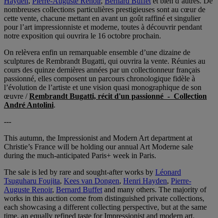
Hayden
,
Pierre-Auguste Renoir
,
Bernard Buffet
et bien d’autres. De
nombreuses collections particulières prestigieuses sont au cœur de
cette vente, chacune mettant en avant un goût raffiné et singulier
pour l’art impressionniste et moderne, toutes à découvrir pendant
notre exposition qui ouvrira le 16 octobre prochain.
On relèvera enfin un remarquable ensemble d’une dizaine de
sculptures de Rembrandt Bugatti, qui ouvrira la vente. Réunies au
cours des quinze dernières années par un collectionneur français
passionné, elles composent un parcours chronologique fidèle à
l’évolution de l’artiste et une vision quasi monographique de son
œuvre /
Rembrandt Bugatti, récit d'un passionné - Collection
André Antolini
.
---
This autumn, the Impressionist and Modern Art department at
Christie’s France will be holding our annual Art Moderne sale
during the much-anticipated Paris+ week in Paris.
The sale is led by rare and sought-after works by
Léonard
Tsuguharu Foujita
,
Kees van Dongen
,
Henri Hayden
,
Pierre-
Auguste Renoir
,
Bernard Buffet
and many others. The majority of
works in this auction come from distinguished private collections,
each showcasing a different collecting perspective, but at the same
time, an equally refined taste for Impressionist and modern art.