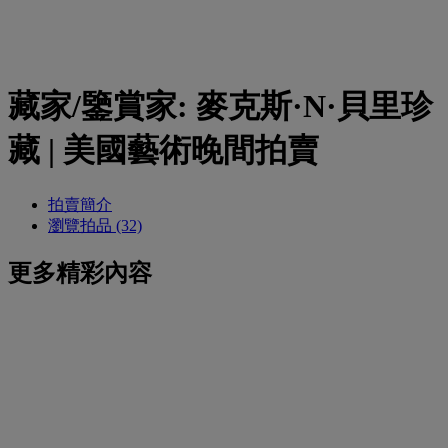
藏家/鑒賞家: 麥克斯·N·貝里珍
藏 | 美國藝術晚間拍賣
拍賣簡介
瀏覽拍品 (32)
更多精彩內容