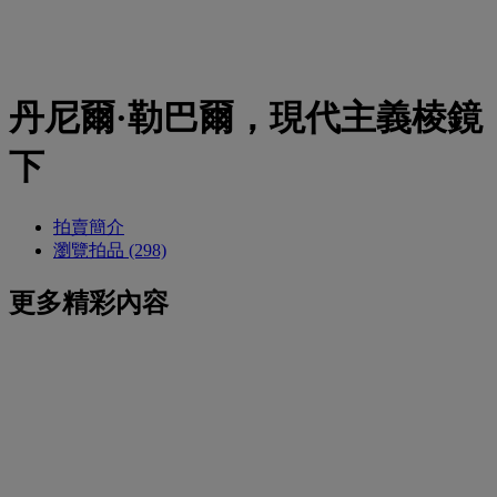
丹尼爾·勒巴爾，現代主義棱鏡
下
拍賣簡介
瀏覽拍品 (298)
更多精彩內容