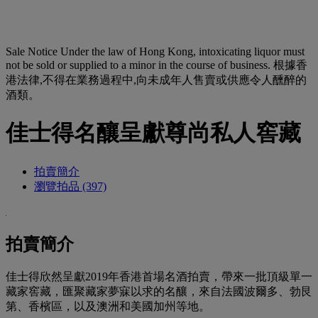
Sale Notice
Under the law of Hong Kong, intoxicating liquor must
not be sold or supplied to a minor in the course of business. 根據香
港法律,不得在業務過程中,向未成年人售賣或供應令人醺醉的
酒類。
佳士得名釀呈獻尊尚私人窖藏
拍賣簡介
瀏覽拍品 (397)
拍賣簡介
佳士得欣然呈獻2019年香港首場名酒拍賣，帶來一批頂級單一
藏家窖藏，匯聚藏家夢寐以求的名釀，來自法國波爾多、勃艮
第、香檳區，以及澳洲和美國加州等地。