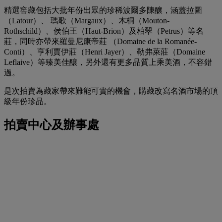
精選窖藏包括大批年份出眾的珍稀波爾多陳釀，涵蓋拉圖
（Latour）、 瑪歌（Margaux）、木桐（Mouton-
Rothschild）、侯伯王（Haut-Brion）及柏翠（Petrus）等名
莊，同時亦帶來羅曼尼康帝莊 （Domaine de la Romanée-
Conti）、亨利賈伊莊（Henri Jayer）、勒弗萊莊（Domaine
Leflaive）等臻美佳釀，另外還有更多品質上乘美酒，不容錯
過。
是次拍賣為藏家帶來難能可貴的機會，購藏改寫名酒市場的頂
級年份珍品。
拍賣中心及辦事處