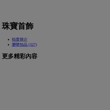
珠寶首飾
拍賣簡介
瀏覽拍品 (327)
更多精彩內容