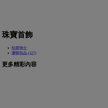
珠寶首飾
拍賣簡介
瀏覽拍品 (327)
更多精彩內容