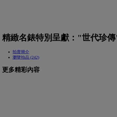
精緻名錶特別呈獻："世代珍傳
拍賣簡介
瀏覽拍品 (242)
更多精彩內容