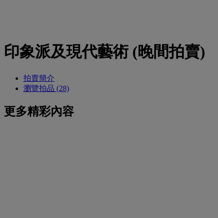
印象派及現代藝術 (晚間拍賣)
拍賣簡介
瀏覽拍品 (28)
更多精彩內容