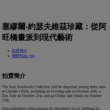
塞繆爾‧約瑟夫維茲珍藏：從阿
旺橋畫派到現代藝術
拍賣簡介
瀏覽拍品 (94)
拍賣簡介
The Sam Josefowitz Collection will be dispersed among three sales
at Christie’s Paris, including an Evening sale on October 20th, a
Day Sale on October 21st, and an Online sale closes on October
25th.
Sam cultivated a deep passion for the history of art, building an