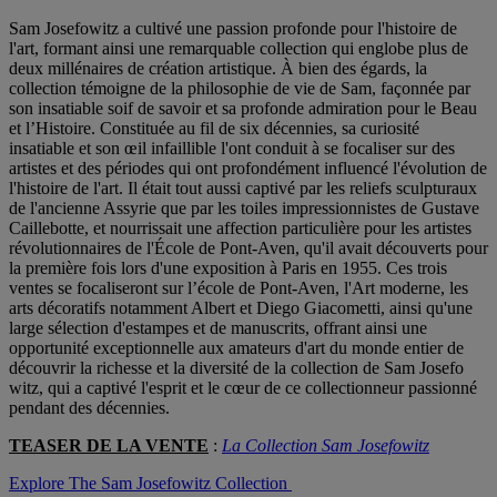
Sam Josefowitz a cultivé une passion profonde pour l'histoire de
l'art, formant ainsi une remarquable collection qui englobe plus de
deux millénaires de création artistique. À bien des égards, la
collection témoigne de la philosophie de vie de Sam, façonnée par
son insatiable soif de savoir et sa profonde admiration pour le Beau
et l’Histoire. Constituée au fil de six décennies, sa curiosité
insatiable et son œil infaillible l'ont conduit à se focaliser sur des
artistes et des périodes qui ont profondément influencé l'évolution de
l'histoire de l'art. Il était tout aussi captivé par les reliefs sculpturaux
de l'ancienne Assyrie que par les toiles impressionnistes de Gustave
Caillebotte, et nourrissait une affection particulière pour les artistes
révolutionnaires de l'École de Pont-Aven, qu'il avait découverts pour
la première fois lors d'une exposition à Paris en 1955. Ces trois
ventes se focaliseront sur l’école de Pont-Aven, l'Art moderne, les
arts décoratifs notamment Albert et Diego Giacometti, ainsi qu'une
large sélection d'estampes et de manuscrits, offrant ainsi une
opportunité exceptionnelle aux amateurs d'art du monde entier de
découvrir la richesse et la diversité de la collection de Sam Josefo
witz, qui a captivé l'esprit et le cœur de ce collectionneur passionné
pendant des décennies.
TEASER DE LA VENTE
:
La Collection Sam Josefowitz
Explore The Sam Josefowitz Collection