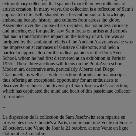
extraordinary collection that spanned more than two millennia of
artistic creation. In many ways, the collection is a reflection of Sam’s
approach to life itself, shaped by a fervent pursuit of knowledge,
embracing beauty, history, and cultures from across the globe.
Assembled over the course of six decades, his boundless curiosity
and unerring eye for quality saw Sam focus on artists and periods
that had a transformative impact on the history of art. He was as
intrigued by the sculptural reliefs of the Ancient Assyrians as he was
the Impressionist canvases of Gustave Caillebotte, and held a
particular appreciation for the radical painters of the Pont-Aven
School, whom he had first discovered at an exhibition in Paris in
1955. These three auctions will focus on the Pont-Aven school,
Modern art, decorative arts, particularly Alberto and Diego
Giacometti, as well as a wide selection of prints and manuscripts,
thus offering an exceptional opportunity for art enthusiasts to
discover the richness and diversity of Sam Josefowitz’s collection,
which has captivated the mind and heart of this passionate collector
for decades.
--
La dispersion de la collection de Sam Josefowitz sera répartie en
trois ventes chez Christie's à Paris, comprenant une Vente du Soir le
20 octobre, une Vente du Jour le 21 octobre, et une Vente en ligne
clôturant le 25 octobre.