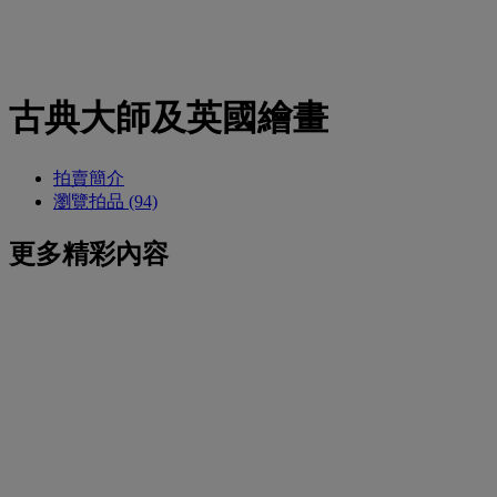
古典大師及英國繪畫
拍賣簡介
瀏覽拍品 (94)
更多精彩內容