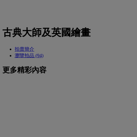
古典大師及英國繪畫
拍賣簡介
瀏覽拍品 (94)
更多精彩內容