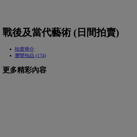
戰後及當代藝術 (日間拍賣)
拍賣簡介
瀏覽拍品 (174)
更多精彩內容