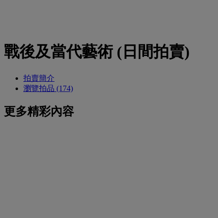
戰後及當代藝術 (日間拍賣)
拍賣簡介
瀏覽拍品 (174)
更多精彩內容