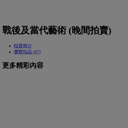
戰後及當代藝術 (晚間拍賣)
拍賣簡介
瀏覽拍品 (67)
更多精彩內容