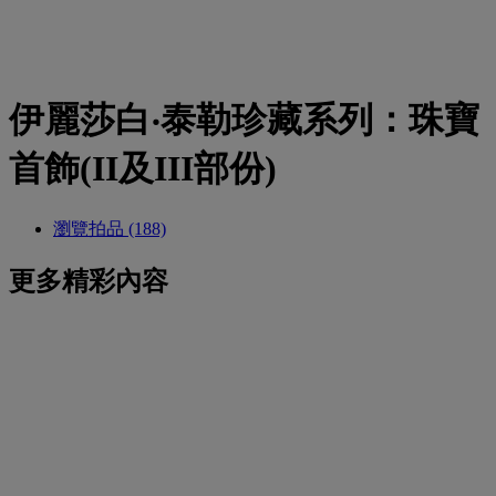
伊麗莎白‧泰勒珍藏系列：珠寶
首飾(II及III部份)
瀏覽拍品 (188)
更多精彩內容