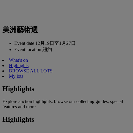
美洲藝術週
Event date
12月19日至1月27日
Event location
紐約
What’s on
Highlights
BROWSE ALL LOTS
My lots
Highlights
Explore auction highlights, browse our collecting guides, special
features and more
Highlights