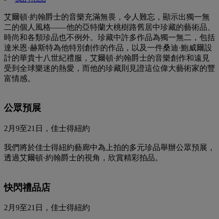
艾爾頓·約翰爵士的音樂充滿無畏，令人難忘，顯示出獨一無
二的個人風格——他的亞特蘭大桃樹路舊居中珍藏的藝術品、
時尚和各類珍品也不例外。珍藏中許多作品為獨一無二，包括
達米恩·赫斯特為他特別創作的作品，以及一件桑迪·鮑威爾設
計的華貴十八世紀禮服，艾爾頓·約翰爵士的音樂創作和遠見
受到全球樂迷的熱愛，而他的珍藏則見證這位偉大藝術家的豐
富情感。
公眾預展
2月9至21日，佳士得紐約
我們將於佳士得紐約藝廊中為上拍的多元珍品舉辦公眾預展，
透過艾爾頓·約翰爵士的視角，欣賞精彩拍品。
快閃禮品店
2月9至21日，佳士得紐約