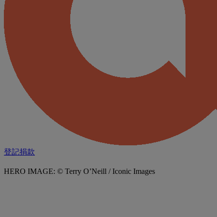
登記捐款
HERO IMAGE: © Terry O’Neill / Iconic Images