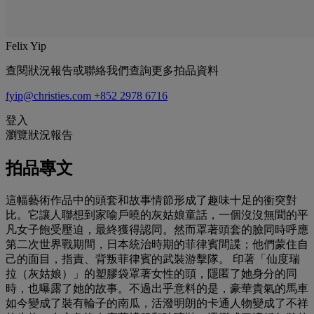
Felix Yip
查閱狀況報告或聯絡我們查詢更多拍品資料
fyip@christies.com
+852 2978 6716
登入
瀏覽狀況報告
拍品專文
這幅藝術作品中的頭套和故事情節形成了趣味十足的衝突對
比。它讓人聯想到家喻戶曉的灰姑娘童話，一個沒沒無聞的平
凡女子飽受壓迫，最終獲得認同。然而罩著頭套的臉同時呼應
第二次世界戰期間，日本統治時期的菲律賓間諜；他們蒙住自
己的面目，指責、背叛菲律賓的武裝游擊隊。 印著「仙度瑞
拉（灰姑娘）」的塑膠袋罩著女性的頭，隱匿了她身分的同
時，也曝露了她的故事。不過出乎意料的是，豪華貴氣的馬車
如今變成了裝有輪子的南瓜，活潑明朗的卡通人物變成了不祥