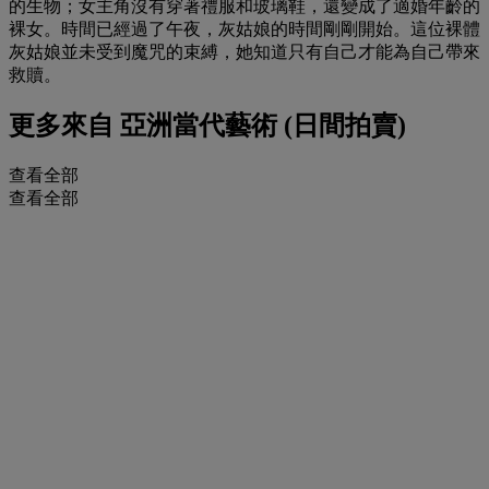
的生物；女主角沒有穿著禮服和玻璃鞋，還變成了適婚年齡的
裸女。時間已經過了午夜，灰姑娘的時間剛剛開始。這位裸體
灰姑娘並未受到魔咒的束縛，她知道只有自己才能為自己帶來
救贖。
更多來自
亞洲當代藝術 (日間拍賣)
查看全部
查看全部