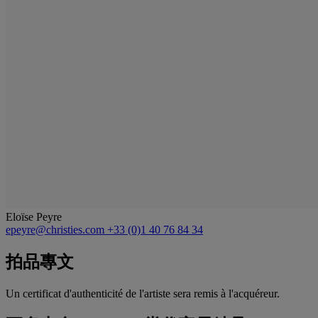
Eloïse Peyre
epeyre@christies.com
+33 (0)1 40 76 84 34
拍品專文
Un certificat d'authenticité de l'artiste sera remis à l'acquéreur.