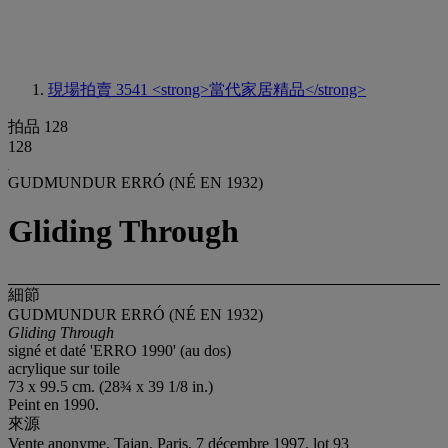
現場拍賣 3541
<strong>當代家居精品</strong>
拍品 128
128
GUDMUNDUR ERRÓ (NÉ EN 1932)
Gliding Through
細節
GUDMUNDUR ERRÓ (NÉ EN 1932)
Gliding Through
signé et daté 'ERRO 1990' (au dos)
acrylique sur toile
73 x 99.5 cm. (28¾ x 39 1/8 in.)
Peint en 1990.
來源
Vente anonyme, Tajan, Paris, 7 décembre 1997, lot 93