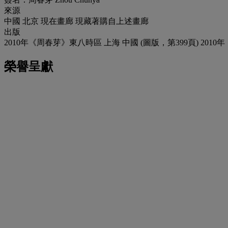
來源
中國 北京 現在畫廊 現藏著購自上述畫廊
出版
2010年《周春芽》東八時區 上海 中國 (圖版，第399頁) 2010年 《
榮譽呈獻