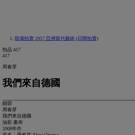
現場拍賣 2957
亞洲當代藝術 (日間拍賣)
拍品 417
417
周春芽
我們來自德國
細節
周春芽
我們來自德國
油彩 畫布
2008年作
簽名：周春芽 Zhou Chunya