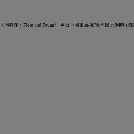
周春芽︰Flora and Fauna》 今日中國畫廊 布魯塞爾 比利時 (圖版