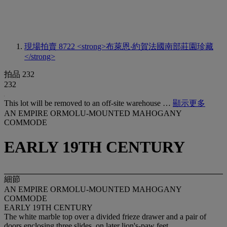
現場拍賣 8722
<strong>布萊恩‧約賀法國南部莊園珍藏
</strong>
拍品 232
232
This lot will be removed to an off-site warehouse …
顯示更多
AN EMPIRE ORMOLU-MOUNTED MAHOGANY
COMMODE
EARLY 19TH CENTURY
細節
AN EMPIRE ORMOLU-MOUNTED MAHOGANY
COMMODE
EARLY 19TH CENTURY
The white marble top over a divided frieze drawer and a pair of
doors enclosing three slides, on later lion's-paw feet