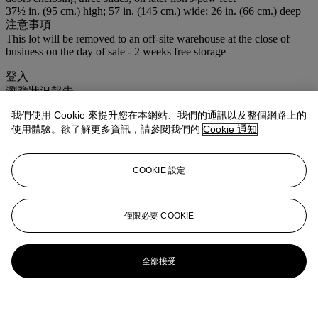
37½ in. (95 cm.) high; 57 in. (145 cm.) wide; 26 in. (66 cm.) deep
注意事項
This lot will be removed to an off-site warehouse at the close of
business on the day of sale - 2 weeks free storage
登入
瀏覽狀況報告
我們使用 Cookie 來提升您在本網站、我們的通訊以及整個網路上的
更多來自
<strong>布萊恩‧約賀法國南部
使用體驗。欲了解更多資訊，請參閱我們的
Cookie 通知
莊園珍藏</strong>
COOKIE 設定
查看全部
查看全部
僅限必要 COOKIE
全部接受