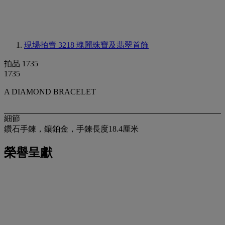
現場拍賣 3218
瑰麗珠寶及翡翠首飾
拍品 1735
1735
A DIAMOND BRACELET
細節
鑽石手鍊，鑲鉑金，手鍊長度18.4厘米
榮譽呈獻