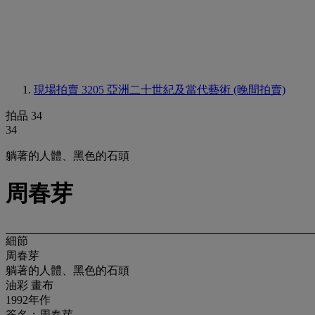
現場拍賣 3205
亞洲二十世紀及當代藝術 (晚間拍賣)
拍品 34
34
躺著的人體、黑色的石頭
周春芽
細節
周春芽
躺著的人體、黑色的石頭
油彩 畫布
1992年作
簽名：周春芽