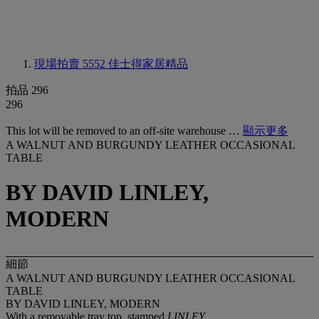
現場拍賣 5552
佳士得家居精品
拍品 296
296
This lot will be removed to an off-site warehouse …
顯示更多
A WALNUT AND BURGUNDY LEATHER OCCASIONAL
TABLE
BY DAVID LINLEY,
MODERN
細節
A WALNUT AND BURGUNDY LEATHER OCCASIONAL
TABLE
BY DAVID LINLEY, MODERN
With a removable tray top, stamped
LINLEY