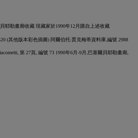
巴塞爾貝耶勒畫廊收藏 現藏家於1990年12月購自上述收藏
 編號 420 (其他版本彩色插圖) 阿爾伯托‧賈克梅蒂資料庫,編號 2988
rto Giacometti, 第 27頁, 編號 73 1990年6月-9月,巴塞爾貝耶勒畫廊,