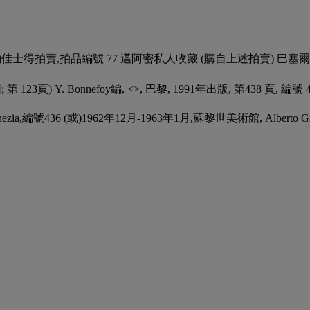
, 紐約佳士得拍賣,拍品編號 77 邁阿密私人收藏 (購自上述拍賣) 
123頁) Y. Bonnefoy編, <
>, 巴黎, 1991年出版, 第438 頁,
te di Venezia,編號436 (或)1962年12月-1963年1月,蘇黎世美術館, Albe