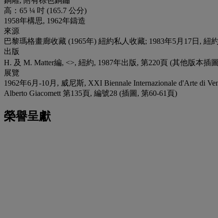
銅雕, 附有棕色銅鏽
高：65 ¼ 吋 (165.7 公分)
1958年構思, 1962年鑄造
來源
巴黎瑪格畫廊收藏 (1965年) 紐約私人收藏; 1983年5月17日
出版
H. 及 M. Matter編, <
>, 紐約, 1987年出版, 第220頁 (其他版本插圖; 第 
展覽
1962年6月-10月, 威尼斯, XXI Biennale Internazionale d'Ar
Alberto Giacomett 第135頁, 編號28 (插圖, 第60-61頁)
榮譽呈獻