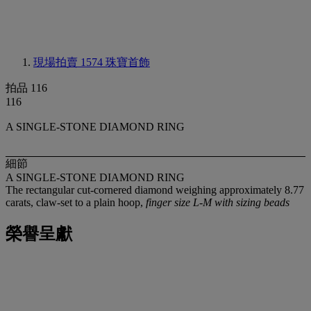
現場拍賣 1574
珠寶首飾
拍品 116
116
A SINGLE-STONE DIAMOND RING
細節
A SINGLE-STONE DIAMOND RING
The rectangular cut-cornered diamond weighing approximately 8.77
carats, claw-set to a plain hoop,
finger size L-M with sizing beads
榮譽呈獻