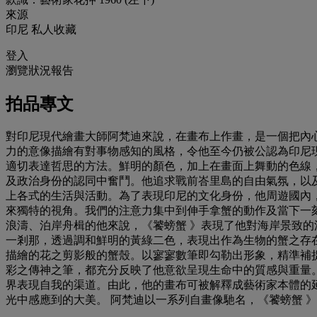
來源
印尼 私人收藏
登入
瀏覽狀況報告
拍品專文
對印尼現代繪畫大師阿梵迪來說，在畫布上作畫，是一個把內
力的意像描繪有對事物感知的風格，令他至今仍被公認為印尼
適切表達哲思的方法。鮮明的顏色，加上在畫面上舞動的色線
及政治身份的認同中奮鬥。他追求戰前峇里島的自由氣氛，以
上各式的生活與活動。為了表現印尼的文化身份，他周遊國內，描
來獨特的視角。我們的注意力集中到伸手拿蟹的動作及當下一
浪濤、泊岸舟楫的他來說，《饕螃蟹 》表現了他對海岸景致的
一剎那，透過調和鮮明的黃綠二色，表現出作為生物的蟹之存
描繪的花之剪影般的蟹殼。以寥寥數筆即勾勒出形象，精準補
彩之傳神之筆，都充分反映了他意欲呈現生命中的質感與重量
界表現自我的渠道。由此，他的畫布可被解釋成藝術家本體的
光中感應到的大美。 阿梵迪以一系列自畫像馳名，《饕螃蟹 