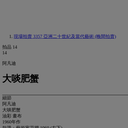
現場拍賣 3357
亞洲二十世紀及當代藝術 (晚間拍賣)
拍品 14
14
阿凡迪
大啖肥蟹
細節
阿凡迪
大啖肥蟹
油彩 畫布
1960年作
款識：藝術家花押 1960 (左下)