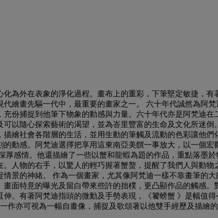
心化為外在表象的淨化過程。畫布上的重彩，下筆堅定敏捷，有
現代繪畫先驅一代中，最重要的畫家之一。 六十年代誠然為阿梵
，充份捕捉到他筆下物象的動感與力量。六十年代亦是阿梵迪在
及可以隨心探索藝術的渴望，並為峇里豐富的生命及文化所迷倒
繪社會各階層的生活，並用生動的筆觸及流動的色彩讓他們化為不朽
刻的動感。阿梵迪選擇把享用這東南亞美饌一事放大，以一個宏
深厚感情。他還描繪了一些以蟹和龍蝦為題的作品，重點落墨於
在。人物的右手，以驚人的輕巧握著蟹螯，提醒了我們人與動物
捉情景的神緒。 作為一個畫家，尤其像阿梵迪一樣不靠畫筆的大
。畫面特意的曝光及留白帶來些許的拙樸，更凸顯作品的觸感。
延伸。有著阿梵迪指頭的微動及手勢表現，《饕螃蟹 》是幅值得
》一作亦可視為一幅自畫像，捕捉及歌頌著以他雙手經歷及描繪