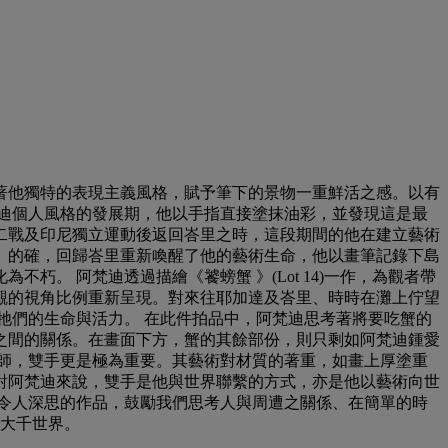
著他獨特的表現主義風格，賦予筆下的景物一重鮮活之感。以有
迪個人風格的發展期，他以手指直接塗抹油彩，並發現這是最
二戰及印尼獨立運動後返回峇里之時，這段期間的他在建立藝術
。的確，回歸峇里重新喚醒了他的藝術生命，他以畫筆記錄下島
。 阿梵迪透過描繪《饕螃蟹 》(Lot 14)一作，為觀者帶
觀的視角比例重新呈現。對來往耶加達及峇里、時時在灘上佇望
牠們的生命與活力。 在此件拍品中，阿梵迪思考著將要吃蟹的
之間的關係。在畫面下方，蟹的其餘部份，則只剩如阿梵迪鍾愛
師，雙手更是極為重要。其藝術對材質的著重，如畫上厚塗重
對阿梵迪來說，雙手是他與世界聯繫的方式，亦是他以藝術向世
令人深思的作品，鼓勵我們思考人與周遭之關係、在簡單的時
的大千世界。