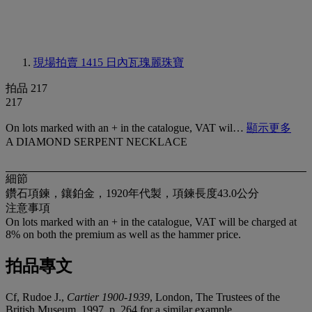
現場拍賣 1415
日內瓦瑰麗珠寶
拍品 217
217
On lots marked with an + in the catalogue, VAT wil…
顯示更多
A DIAMOND SERPENT NECKLACE
細節
鑽石項鍊，鑲鉑金，1920年代製，項鍊長度43.0公分
注意事項
On lots marked with an + in the catalogue, VAT will be charged at
8% on both the premium as well as the hammer price.
拍品專文
Cf, Rudoe J.,
Cartier 1900-1939
, London, The Trustees of the
British Museum, 1997, p. 264 for a similar example