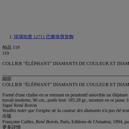
現場拍賣 12711
巴黎珠寶首飾
拍品 119
119
COLLIER "ÉLÉPHANT" DIAMANTS DE COULEUR ET DIAM
細節
COLLIER "ÉLÉPHANT" DIAMANTS DE COULEUR ET DIAM
Formé d'une chaîne en or retenant en pendentif amovible un éléphant or
travail moderne, 90 cm., poids brut: 185.28 gr., monture en or jaune 1
Signé René Boivin
Veuillez noter que l'origine de la couleur des diamants n'a pas été test
出版
Françoise Cailles,
René Boivin
, Paris, Editions de l'Amateur, 1994, 
更多詳情