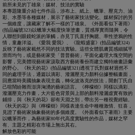
前所未見的丁雄泉：媒材、技法的實驗
本專題隆重介紹七件作品，涉布上、紙上、蠟筆、壓克力、油
彩、水墨等各種媒材，展示了藝術家技法變化、媒材探討的另
一個維度，讓藏家了解不一樣的丁雄泉。《外面看似下著雨》
(拍品編號323)以蠟筆大幅度快筆塗畫，質感厚實而隨興，令
人聯想到眼鏡蛇派的筆觸，亦見丁氏直抒胸臆、率性塗鴉的性
情，童趣洋溢。《愛我 愛我》、《龍蝦盛宴》(拍品編號324)
反映了藝術家截然不同的技法實驗。這些女體肌膚質感細膩平
滑而均勻，或是藝術家受「普普藝術」平面化處理大塊空間的
影響，完美體現藝術家汲取西方藝術養份而建立獨特繪畫語彙
的野心。《秋天的花》(拍品編號321)透視丁氏對媒材迥然不
同的處理手法，通篇以滴彩、潑灑壓克力顏料佔據整幅畫面，
回應當時美國抽象表現主義，轉化波洛克的技法，開創丁氏自
己喧鬧紛雜而澎湃洶湧的藝術語言。《檸檬樹》同樣以滴彩、
潑灑壓克力作畫，大片藍色背景與上部的顏料潑灑虛實有致的
鋪排，與《秋天的花》卻有天淵之別，帶出另一種視覺經驗。
《秋天的花》與《檸檬樹》同樣表達生命中種種激情、狂喜，
見證了藝術家抽象藝術的多個維度。《外面看似下著雨》主要
以蠟筆而作，為藝術家80年代高度實驗性的作品，媒材之罕
有、主題之精彩在市場上無出其右。
解放色彩的可能