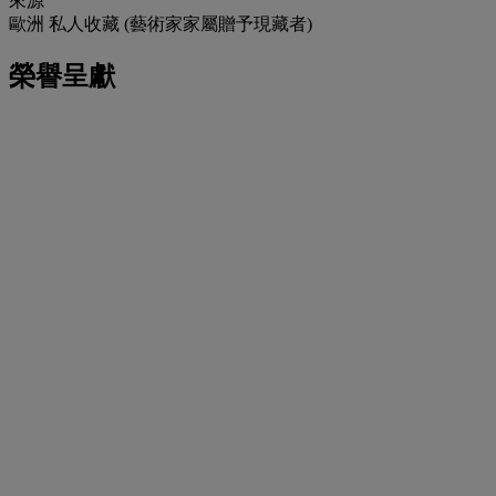
來源
歐洲 私人收藏 (藝術家家屬贈予現藏者)
榮譽呈獻