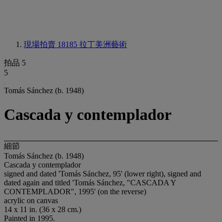
現場拍賣 18185
拉丁美洲藝術
拍品 5
5
Tomás Sánchez (b. 1948)
Cascada y contemplador
細節
Tomás Sánchez (b. 1948)
Cascada y contemplador
signed and dated 'Tomás Sánchez, 95' (lower right), signed and
dated again and titled 'Tomás Sánchez, "CASCADA Y
CONTEMPLADOR", 1995' (on the reverse)
acrylic on canvas
14 x 11 in. (36 x 28 cm.)
Painted in 1995.