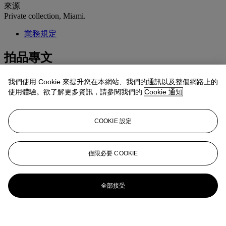
來源
Private collection, Miami.
業務規定
拍品專文
This work is accompanied by a certificate of authenticity signed by
我們使用 Cookie 來提升您在本網站、我們的通訊以及整個網路上的
the artist, dated 22 February 2017.
使用體驗。欲了解更多資訊，請參閱我們的
Cookie 通知
更多來自
拉丁美洲藝術
COOKIE 設定
查看全部
查看全部
僅限必要 COOKIE
全部接受