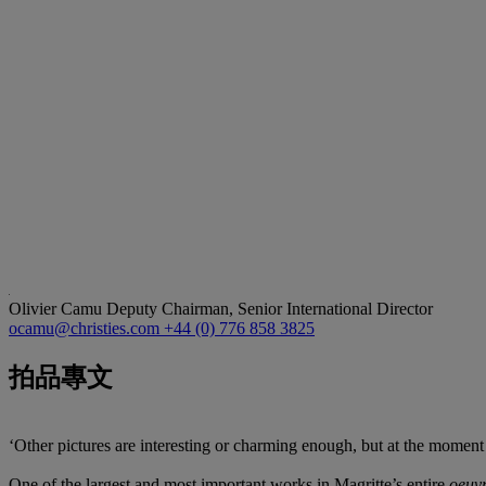
Olivier Camu
Deputy Chairman, Senior International Director
ocamu@christies.com
+44 (0) 776 858 3825
拍品專文
‘Other pictures are interesting or charming enough, but at the moment
One of the largest and most important works in Magritte’s entire
oeuv