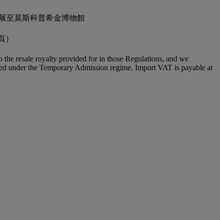
1月巡展至莫斯科普希金博物館
9頁）
to the resale royalty provided for in those Regulations, and we
placed under the Temporary Admission regime. Import VAT is payable at