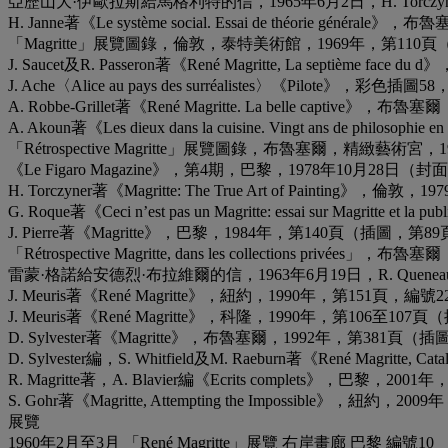
亞歷山大·伊歐拉斯給馬格利特的信，1965年6月2日，H. Torczyner著《L’
H. Janne著《Le système social. Essai de théorie géne
「Magritte」展覽圖錄，倫敦，泰特美術館，1969年，第110
J. Saucet及R. Passeron著《René Magritte, La septième f
J. Ache〈Alice au pays des surréalistes〉《Pilote》
A. Robbe-Grillet著《René Magritte. La belle capti
A. Akoun著《Les dieux dans la cuisine. Vingt ans de phi
「Rétrospective Magritte」展覽圖錄，布魯塞爾，精緻藝術
《Le Figaro Magazine》，第4期，巴黎，1978年10月28日（
H. Torczyner著《Magritte: The True Art of Painting
G. Roque著《Ceci n’est pas un Magritte: essai sur Magr
J. Pierre著《Magritte》，巴黎，1984年，第140頁（插圖，第8
「Rétrospective Magritte, dans les collections p
雷蒙·格諾給安德烈·布拉維爾的信，1963年6月19日，R. Queneau及A. B
J. Meuris著《René Magritte》，紐約，1990年，第151頁，編
J. Meuris著《René Magritte》，科隆，1990年，第106至107
D. Sylvester著《Magritte》，布魯塞爾，1992年，第381頁（
D. Sylvester編，S. Whitfield及M. Raeburn著《René Magritte,
R. Magritte著，A. Blavier編《Ecrits complets》，巴
S. Gohr著《Magritte, Attempting the Impossible》，紐
展覽
1960年2月至3月 「René Magritte」展覽 右岸畫廊 巴黎 編號10