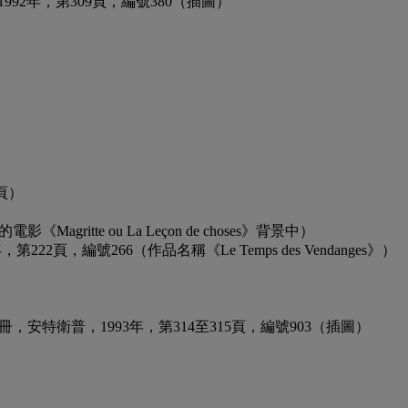
特衛普，1992年，第309頁，編號380（插圖）
9頁）
影《Magritte ou La Leçon de choses》背景中）
8年，第222頁，編號266（作品名稱《Le Temps des Vendanges》）
s, 1949-1967》,第III冊，安特衛普，1993年，第314至315頁，編號903（插圖）