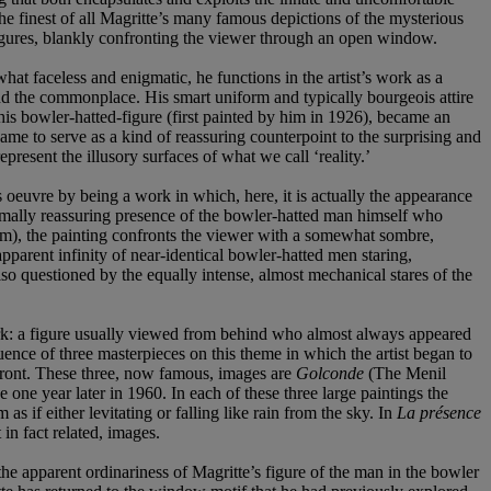
 the finest of all Magritte’s many famous depictions of the mysterious
 figures, blankly confronting the viewer through an open window.
hat faceless and enigmatic, he functions in the artist’s work as a
and the commonplace. His smart uniform and typically bourgeois attire
this bowler-hatted-figure (first painted by him in 1926), became an
ame to serve as a kind of reassuring counterpoint to the surprising and
esent the illusory surfaces of what we call ‘reality.’
s oeuvre by being a work in which, here, it is actually the appearance
 normally reassuring presence of the bowler-hatted man himself who
cm), the painting confronts the viewer with a somewhat sombre,
pparent infinity of near-identical bowler-hatted men staring,
lso questioned by the equally intense, almost mechanical stares of the
ork: a figure usually viewed from behind who almost always appeared
uence of three masterpieces on this theme in which the artist began to
e front. These three, now famous, images are
Golconde
(The Menil
 year later in 1960. In each of these three large paintings the
as if either levitating or falling like rain from the sky. In
La présence
in fact related, images.
the apparent ordinariness of Magritte’s figure of the man in the bowler