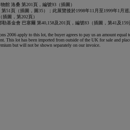
藝術博物館 洛桑 第201頁，編號93（插圖）
彼得堡 第51頁（插圖，圖35）；此展覽後於1998年11月至1999年
黎（插圖，第202頁）
ms」展覽 貝耶勒基金會 巴塞爾 第40,158及201頁，編號83（插圖，第41及15
ions 2006 apply to this lot, the buyer agrees to pay us an amount equal 
agent. This lot has been imported from outside of the UK for sale and 
mium but will not be shown separately on our invoice.