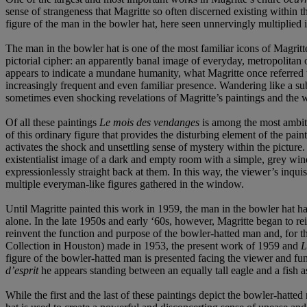
sense of strangeness that Magritte so often discerned existing within 
figure of the man in the bowler hat, here seen unnervingly multiplied 
The man in the bowler hat is one of the most familiar icons of Magritte
pictorial cipher: an apparently banal image of everyday, metropolitan
appears to indicate a mundane humanity, what Magritte once referred to 
increasingly frequent and even familiar presence. Wandering like a sub
sometimes even shocking revelations of Magritte’s paintings and the w
Of all these paintings
Le mois des vendanges
is among the most ambiti
of this ordinary figure that provides the disturbing element of the pai
activates the shock and unsettling sense of mystery within the pictu
existentialist image of a dark and empty room with a simple, grey wind
expressionlessly straight back at them. In this way, the viewer’s inqui
multiple everyman-like figures gathered in the window.
Until Magritte painted this work in 1959, the man in the bowler hat
alone. In the late 1950s and early ‘60s, however, Magritte began to rei
reinvent the function and purpose of the bowler-hatted man and, for th
Collection in Houston) made in 1953, the present work of 1959 and
L
figure of the bowler-hatted man is presented facing the viewer and fun
d’esprit
he appears standing between an equally tall eagle and a fish as
While the first and the last of these paintings depict the bowler-hatted