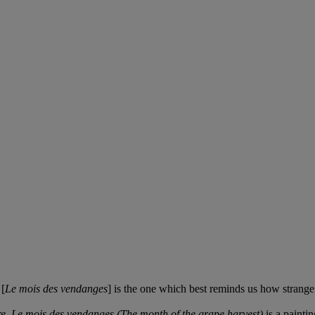
 [
Le mois des vendanges
] is the one which best reminds us how strange r
re
,
Le mois des vendanges
(The month of the grape harvest)
is a painti