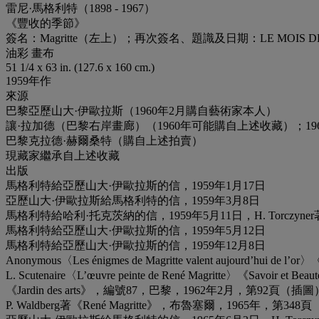
雷尼·馬格利特（1898 - 1967）
《豐收的季節》
簽名：Magritte（左上）；再次簽名、題識及日期：LE MOIS DES V
油彩 畫布
51 1/4 x 63 in. (127.6 x 160 cm.)
1959年作
來源
巴黎亞歷山大·伊歐拉斯（1960年2月購自藝術家本人）
讓·拉加德（巴黎右岸畫廊）（1960年可能購自上述收藏）；19
巴黎克拉德·赫爾桑特（購自上述拍賣）
現藏家繼承自上述收藏
出版
馬格利特給亞歷山大·伊歐拉斯的信，1959年1月17日
亞歷山大·伊歐拉斯給馬格利特的信，1959年3月8日
馬格利特給哈利·托克茨納的信，1959年5月11日，H. Torczyner著《L’a
馬格利特給亞歷山大·伊歐拉斯的信，1959年5月12日
馬格利特給亞歷山大·伊歐拉斯的信，1959年12月8日
Anonymous〈Les énigmes de Magritte valent aujourd’hu
L. Scutenaire〈L’œuvre peinte de René Magritte〉《Savoir 
《Jardin des arts》，編號87，巴黎，1962年2月，第92頁（插圖
P. Waldberg著《René Magritte》，布魯塞爾，1965年，第3