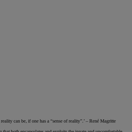
eality can be, if one has a “sense of reality”.’ – René Magritte
ng that both encapsulates and exploits the innate and uncomfortable