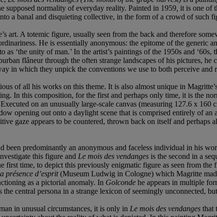
the supposed normality of everyday reality. Painted in 1959
,
it is one of
into a banal and disquieting collective, in the form of a crowd of such
’s art. A totemic figure, usually seen from the back and therefore somew
 ordinariness. He is essentially anonymous: the epitome of the generic 
as ‘the unity of man.’ In the artist’s paintings of the 1950s and ‘60s, 
urban flâneur through the often strange landscapes of his pictures, he c
ay in which they unpick the conventions we use to both perceive and repr
ous of all his works on this theme. It is also almost unique in Magritte’
nting. In this composition, for the first and perhaps only time, it is the
re. Executed on an unusually large-scale canvas (measuring 127.6 x 160 
ow opening out onto a daylight scene that is comprised entirely of an a
sitive gaze appears to be countered, thrown back on itself and perhaps a
 had been predominantly an anonymous and faceless individual in his w
nvestigate this figure and
Le mois des vendanges
is the second in a seq
e first time, to depict this previously enigmatic figure as seen from th
a présence d’esprit
(Museum Ludwig in Cologne) which Magritte made one
ctioning as a pictorial anomaly. In
Golconde
he appears in multiple form 
 the central persona in a strange lexicon of seemingly unconnected, but 
 man in unusual circumstances, it is only in
Le mois des vendanges
that 