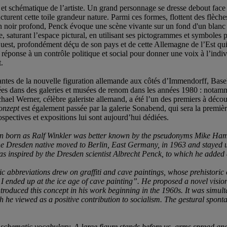
t schématique de l’artiste. Un grand personnage se dresse debout face 
ucturent cette toile grandeur nature. Parmi ces formes, flottent des flèch
 noir profond, Penck évoque une scène vivante sur un fond d'un blanc écla
orte, saturant l’espace pictural, en utilisant ses pictogrammes et symbol
t, profondément déçu de son pays et de cette Allemagne de l’Est qui va
se à un contrôle politique et social pour donner une voix à l’individu 
.
antes de la nouvelle figuration allemande aux côtés d’Immendorff, Baseli
ntrées dans des galeries et musées de renom dans les années 1980 : nota
ael Werner, célèbre galeriste allemand, a été l’un des premiers à découvr
onzept
est également passée par la galerie Sonabend, qui sera la première
pectives et expositions lui sont aujourd’hui dédiées.
 man born as Ralf Winkler was better known by the pseudonyms Mike Ha
he Dresden native moved to Berlin, East Germany, in 1963 and stayed u
s inspired by the Dresden scientist Albrecht Penck, to which he added
c abbreviations drew on graffiti and cave paintings, whose prehistoric
ow I ended up at the ice age of cave painting”. He proposed a novel visio
roduced this concept in his work beginning in the 1960s. It was simul
ch he viewed as a positive contribution to socialism. The gestural spont
d, schematic vocabulary. A large figure stands before us, arms spread an