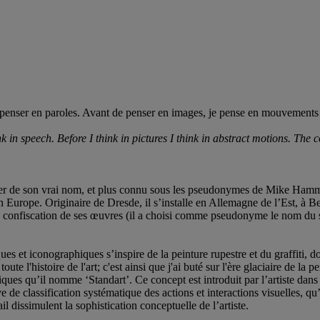
 penser en paroles. Avant de penser en images, je pense en mouvements 
nk in speech. Before I think in pictures I think in abstract motions. The 
nkler de son vrai nom, et plus connu sous les pseudonymes de Mike Hamme
 Europe. Originaire de Dresde, il s’installe en Allemagne de l’Est, à Berl
la confiscation de ses œuvres (il a choisi comme pseudonyme le nom du sc
 et iconographiques s’inspire de la peinture rupestre et du graffiti, dont
e l'histoire de l'art; c'est ainsi que j'ai buté sur l'ère glaciaire de la p
ues qu’il nomme ‘Standart’. Ce concept est introduit par l’artiste dans s
e de classification systématique des actions et interactions visuelles, q
il dissimulent la sophistication conceptuelle de l’artiste.