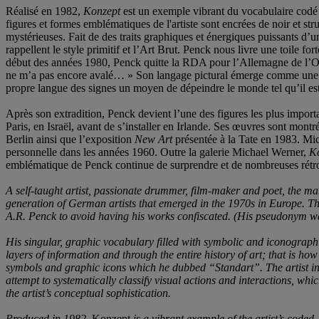
Réalisé en 1982,
Konzept
est un exemple vibrant du vocabulaire codé e
figures et formes emblématiques de l'artiste sont encrées de noir et str
mystérieuses. Fait de des traits graphiques et énergiques puissants d’un
rappellent le style primitif et l’Art Brut. Penck nous livre une toile f
début des années 1980, Penck quitte la RDA pour l’Allemagne de l’Oues
ne m’a pas encore avalé… » Son langage pictural émerge comme une répon
propre langue des signes un moyen de dépeindre le monde tel qu’il est
Après son extradition, Penck devient l’une des figures les plus import
Paris, en Israël, avant de s’installer en Irlande. Ses œuvres sont mo
Berlin ainsi que l’exposition
New Art
présentée à la Tate en 1983. Mich
personnelle dans les années 1960. Outre la galerie Michael Werner,
K
emblématique de Penck continue de surprendre et de nombreuses rétros
A self-taught artist, passionate drummer, film-maker and poet, the
generation of German artists that emerged in the 1970s in Europe. T
A.R. Penck to avoid having his works confiscated. (His pseudonym wa
His singular, graphic vocabulary filled with symbolic and iconographi
layers of information and through the entire history of art; that is h
symbols and graphic icons which he dubbed “Standart”. The artist int
attempt to systematically classify visual actions and interactions, whi
the artist’s conceptual sophistication.
Produced in 1982,
Konzept
is a vibrant example of the artist’s code