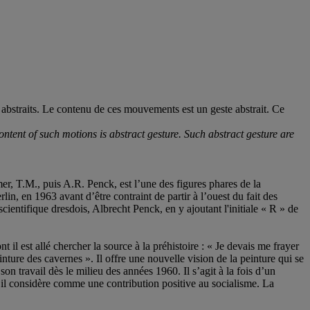
abstraits. Le contenu de ces mouvements est un geste abstrait. Ce
content of such motions is abstract gesture. Such abstract gesture are
r, T.M., puis A.R. Penck, est l’une des figures phares de la
in, en 1963 avant d’être contraint de partir à l’ouest du fait des
ientifique dresdois, Albrecht Penck, en y ajoutant l'initiale « R » de
 il est allé chercher la source à la préhistoire : « Je devais me frayer
einture des cavernes ». Il offre une nouvelle vision de la peinture qui se
on travail dès le milieu des années 1960. Il s’agit à la fois d’un
u’il considère comme une contribution positive au socialisme. La