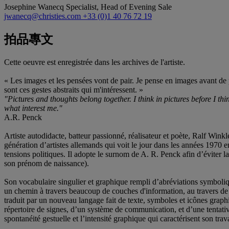
Josephine Wanecq
Specialist, Head of Evening Sale
jwanecq@christies.com
+33 (0)1 40 76 72 19
拍品專文
Cette oeuvre est enregistrée dans les archives de l'artiste.
« Les images et les pensées vont de pair. Je pense en images avant de
sont ces gestes abstraits qui m'intéressent. »
"Pictures and thoughts belong together. I think in pictures before I thi
what interest me."
A.R. Penck
Artiste autodidacte, batteur passionné, réalisateur et poète, Ralf Wi
génération d’artistes allemands qui voit le jour dans les années 1970 en
tensions politiques. Il adopte le surnom de A. R. Penck afin d’éviter 
son prénom de naissance).
Son vocabulaire singulier et graphique rempli d’abréviations symboliques
un chemin à travers beaucoup de couches d'information, au travers de tout
traduit par un nouveau langage fait de texte, symboles et icônes graphiq
répertoire de signes, d’un système de communication, et d’une tentativ
spontanéité gestuelle et l’intensité graphique qui caractérisent son trava