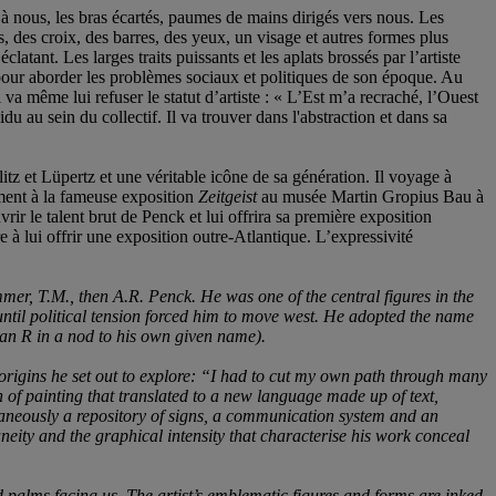
à nous, les bras écartés, paumes de mains dirigés vers nous. Les
es, des croix, des barres, des yeux, un visage et autres formes plus
tant. Les larges traits puissants et les aplats brossés par l’artiste
es pour aborder les problèmes sociaux et politiques de son époque. Au
 même lui refuser le statut d’artiste : « L’Est m’a recraché, l’Ouest
au sein du collectif. Il va trouver dans l'abstraction et dans sa
tz et Lüpertz et une véritable icône de sa génération. Il voyage à
mment à la fameuse exposition
Zeitgeist
au musée Martin Gropius Bau à
ir le talent brut de Penck et lui offrira sa première exposition
 à lui offrir une exposition outre-Atlantique. L’expressivité
mmer, T.M
.
, then A.R. Penck. He was one of the central figures in the
ntil political tension forced him to move west. He adopted the name
 an R in a nod to his own given name)
.
 origins he set out to explore: “I had to cut my own path through many
n of painting that translated to a new language made up of text,
taneously a repository of signs, a communication system and an
aneity and the graphical intensity that characterise his work conceal
d palms facing us. The artist’s emblematic figures and forms are inked