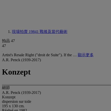
現場拍賣 19841
戰後及當代藝術
拍品 47
47
Artist's Resale Right ("droit de Suite"). If the …
顯示更多
A.R. Penck (1939-2017)
Konzept
細節
A.R. Penck (1939-2017)
Konzept
dispersion sur toile
195 x 130 cm.
Réalisé en 1982.