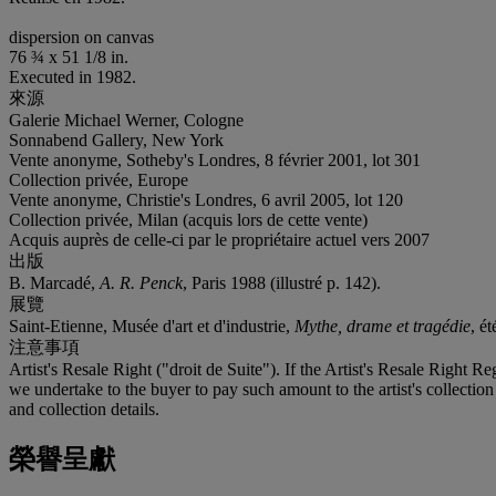
dispersion on canvas
76 ¾ x 51 1/8 in.
Executed in 1982.
來源
Galerie Michael Werner, Cologne
Sonnabend Gallery, New York
Vente anonyme, Sotheby's Londres, 8 février 2001, lot 301
Collection privée, Europe
Vente anonyme, Christie's Londres, 6 avril 2005, lot 120
Collection privée, Milan (acquis lors de cette vente)
Acquis auprès de celle-ci par le propriétaire actuel vers 2007
出版
B. Marcadé,
A. R. Penck
, Paris 1988 (illustré p. 142).
展覽
Saint-Etienne, Musée d'art et d'industrie,
Mythe, drame et tragédie
, é
注意事項
Artist's Resale Right ("droit de Suite"). If the Artist's Resale Right R
we undertake to the buyer to pay such amount to the artist's collection
and collection details.
榮譽呈獻