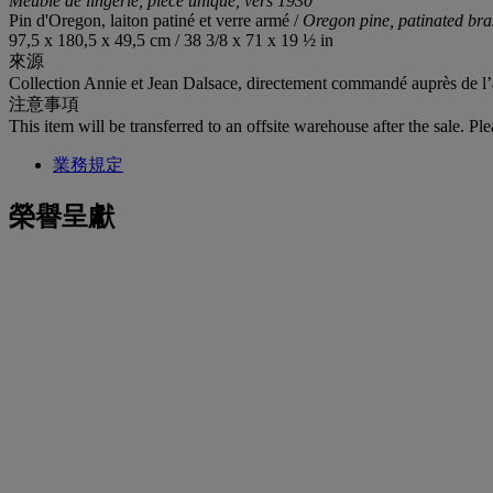
Meuble de lingerie
, pièce unique, vers 1930
Pin d'Oregon, laiton patiné et verre armé /
Oregon pine, patinated bra
97,5 x 180,5 x 49,5 cm / 38 3/8 x 71 x 19 ½ in
來源
Collection Annie et Jean Dalsace, directement commandé auprès de l’ar
注意事項
This item will be transferred to an offsite warehouse after the sale. Pl
業務規定
榮譽呈獻