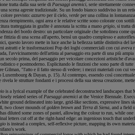
ione tratta dalla sua serie di
Paesaggi anemici
, serie strettamente conne
una scena agreste tradizionale. Su un fondo bianco suddiviso in un retic
l colore previsto:
azzurro
per il cielo,
verde
per una collina in lontananz
za riempimento, ogni area e le relative scritte sono colorate con sottili s
ura tratteggiata in grafite è annotata la scritta a mano
grigio
, si tratta
pondenza del bordo destro: un particolare originale che sottolinea come q
fittizia di una scena all'aperto, bensì un quadro complesso e autorifless
nici, questo lavoro mette in luce anche la bellezza tattile distintiva del l
mi astratti e le trasformazioni Pop dei loghi commerciali con cui aveva ra
ada, l'avvicinamento dell'artista al paesaggio era parte di una più ampia 
un secolo prima, del paesaggio per veicolare concezioni artistiche d'ava
rodistico e postmoderno. Esplicitando le finzioni che sono parte di tutt
e Gilman, "l'atto e il fatto stesso di vedere; i mezzi materiali con cui
 Luxembourg & Dayan, p. 15). Al contempo, essendo così concettuale sia
ivela le strutture fondanti e i processi della sua stessa creazione, mette
gio
is a lyrical example of the celebrated deconstructed landscapes tha
closely related series of
Paesaggi anemici
at the Venice Biennale. Execut
hite ground delineated into large, grid-like sections, expressive lines s
hill, two closer mounds of
golden brown
and
Terra di Siena
, and a field 
o has diluted some zones of pastel, allowing the colour to run, while on
inal letters cut off at the right-hand edge: an ingenious touch that underl
gio
is instead a complex, self-reflexive picture, mapping its own materia
Schifano's work.
op reimaginings of commercial logos with which he had found internatio