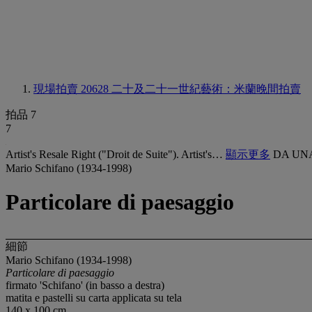
現場拍賣 20628
二十及二十一世紀藝術：米蘭晚間拍賣
拍品 7
7
Artist's Resale Right ("Droit de Suite"). Artist's…
顯示更多
DA UN
Mario Schifano (1934-1998)
Particolare di paesaggio
細節
Mario Schifano (1934-1998)
Particolare di paesaggio
firmato 'Schifano' (in basso a destra)
matita e pastelli su carta applicata su tela
140 x 100 cm.