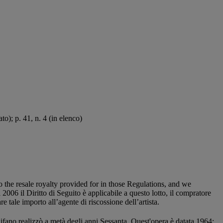
o); p. 41, n. 4 (in elenco)
to the resale royalty provided for in those Regulations, and we
2006 il Diritto di Seguito è applicabile a questo lotto, il compratore
tale importo all’agente di riscossione dell’artista.
fano realizzò a metà degli anni Sessanta. Quest'opera è datata 1964: