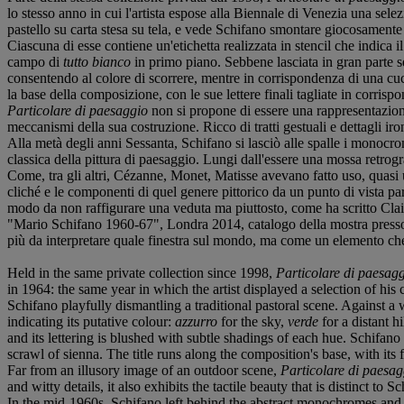
lo stesso anno in cui l'artista espose alla Biennale di Venezia una selez
pastello su carta stesa su tela, e vede Schifano smontare giocosamente 
Ciascuna di esse contiene un'etichetta realizzata in stencil che indica i
campo di
tutto bianco
in primo piano. Sebbene lasciata in gran parte sen
consentendo al colore di scorrere, mentre in corrispondenza di una cucit
la base della composizione, con le sue lettere finali tagliate in corris
Particolare di paesaggio
non si propone di essere una rappresentazione 
meccanismi della sua costruzione. Ricco di tratti gestuali e dettagli iro
Alla metà degli anni Sessanta, Schifano si lasciò alle spalle i monocro
classica della pittura di paesaggio. Lungi dall'essere una mossa retrogr
Come, tra gli altri, Cézanne, Monet, Matisse avevano fatto uso, quasi 
cliché e le componenti di quel genere pittorico da un punto di vista pa
modo da non raffigurare una veduta ma piuttosto, come ha scritto Clair
"Mario Schifano 1960-67", Londra 2014, catalogo della mostra presso
più da interpretare quale finestra sul mondo, ma come un elemento che r
Held in the same private collection since 1998,
Particolare di paesag
in 1964: the same year in which the artist displayed a selection of his 
Schifano playfully dismantling a traditional pastoral scene. Against a w
indicating its putative colour:
azzurro
for the sky,
verde
for a distant 
and its lettering is blushed with subtle shadings of each hue. Schifan
scrawl of sienna. The title runs along the composition's base, with its f
Far from an illusory image of an outdoor scene,
Particolare di paesag
and witty details, it also exhibits the tactile beauty that is distinct to 
In the mid-1960s, Schifano left behind the abstract monochromes and P