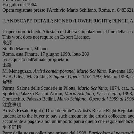
Eseguito nel 1964
Opera registrata presso l'Archivio Mario Schifano, Roma, n. 04836211
'LANDSCAPE DETAIL'; SIGNED (LOWER RIGHT); PENCIL
L'opera non richiede Attestato di Libera Circolazione al fine della sua
This work does not require an Export License.
來源
Studio Marconi, Milano
Roma, asta Finarte, 17 giugno 1998, lotto 209
ivi acquisito dall'attuale proprietario
出版
M. Meneguzzo,
Artisti contemporanei, Mario Schifano
, Ravenna 1982
A. B. Oliva, M. Goldin,
Schifano, Opere 1957-1997
, Milano 1998, ca
展覽
Parma, Salone delle Scuderie in Pilotta,
Mario Schifano
, 1974, cat., n
Spoleto, Palazzo Racani-Arroni,
Mario Schifano, Per esempio
, 1998, 
Comacchio, Palazzo Bellini,
Mario Schifano, Opere dal 1959 al 1996
注意事項
Artist's Resale Right ("Droit de Suite"). Artist's Resale Right Regulat
undertake to the buyer to pay such amount to the artist's collection age
acconsente a pagare a noi un importo pari a quello che regolamentazioni
更多詳情
Parte della stessa collezione privata dal 1998,
Particolare di paesaggi