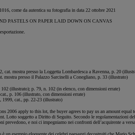
016, come da autentica su fotografia in data 22 ottobre 2021
 AND PASTELS ON PAPER LAID DOWN ON CANVAS
 esportazione.
, cat. mostra presso la Loggetta Lombardesca a Ravenna, p. 20 (illustrat
t. mostra presso il Palazzo Sarcinelli a Conegliano, p. 33 (illustrato)
. 102 (illustrato); p. 79, n. 102 (in elenco, con dimensioni errate)
cat., p. 106 (illustrato, con dimensioni errate)
, 1999, cat., pp. 22-23 (illustrato)
ions 2006 apply to this lot, the buyer agrees to pay us an amount equal 
nt. Lotto soggetto a Diritto di Seguito. Secondo le regolamentazioni del 
 prevedono, e noi ci impegniamo nei confronti dell’acquirente a versare 
o
è un esempio eloquente dei celebri paesaggi decostruiti che Mario Schi