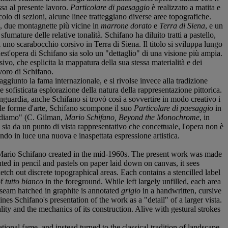
ssa al presente lavoro.
Particolare di paesaggio
è realizzato a matita e
olo di sezioni, alcune linee tratteggiano diverse aree topografiche.
a, due montagnette più vicine in
marrone dorato
e
Terra di Siena
, e un
fumature delle relative tonalità. Schifano ha diluito tratti a pastello,
 di uno scarabocchio corsivo in Terra di Siena. Il titolo si sviluppa lungo
uest'opera di Schifano sia solo un "dettaglio" di una visione più ampia.
ivo, che esplicita la mappatura della sua stessa materialità e dei
avoro di Schifano.
ggiunto la fama internazionale, e si rivolse invece alla tradizione
e sofisticata esplorazione della natura della rappresentazione pittorica.
nguardia, anche Schifano si trovò così a sovvertire in modo creativo i
e le forme d'arte, Schifano scompone il suo
Particolare di paesaggio
in
 vediamo" (C. Gilman,
Mario Schifano, Beyond the Monochrome
, in
 da un punto di vista rappresentativo che concettuale, l'opera non è
ndo in luce una nuova e inaspettata espressione artistica.
t Mario Schifano created in the mid-1960s. The present work was made
ed in pencil and pastels on paper laid down on canvas, it sees
ketch out discrete topographical areas. Each contains a stencilled label
of
tutto bianco
in the foreground. While left largely unfilled, each area
e seam hatched in graphite is annotated
grigio
in a handwritten, cursive
ines Schifano's presentation of the work as a "detail" of a larger vista.
lity and the mechanics of its construction. Alive with gestural strokes
nal fame, and instead turned to the classical tradition of landscape